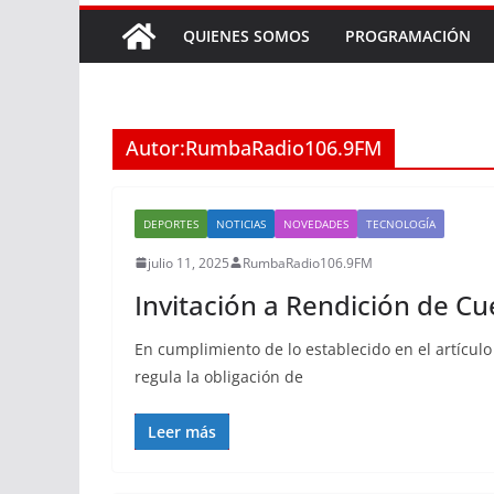
QUIENES SOMOS
PROGRAMACIÓN
Autor:
RumbaRadio106.9FM
DEPORTES
NOTICIAS
NOVEDADES
TECNOLOGÍA
julio 11, 2025
RumbaRadio106.9FM
Invitación a Rendición de C
En cumplimiento de lo establecido en el artícul
regula la obligación de
Leer más