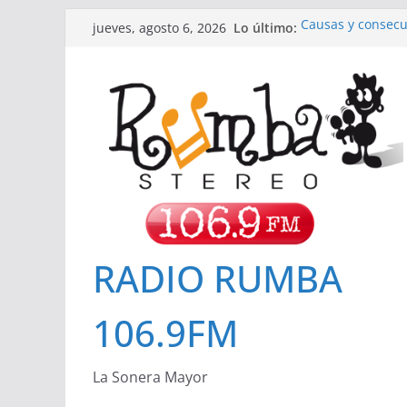
Saltar
Lo último:
Causas y consecu
jueves, agosto 6, 2026
al
con ND. Mario Cor
Hospital San Jos
contenido
Invitación a Ren
Importancia de 
Cuidado de la pie
Cómo influyen los
RADIO RUMBA
106.9FM
La Sonera Mayor