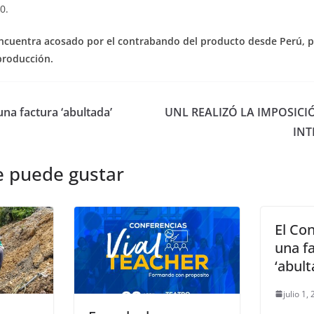
0.
encuentra acosado por el contrabando del producto desde Perú, p
producción.
una factura ‘abultada’
UNL REALIZÓ LA IMPOSICI
INT
e puede gustar
El Co
una f
‘abult
julio 1,