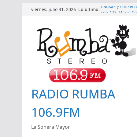
Saltar
Lo último:
Causas y consecu
viernes, julio 31, 2026
al
con ND. Mario Cor
Hospital San José
contenido
Invitación a Ren
Importancia de 
Cuidado de la pie
Cómo influyen los
RADIO RUMBA
106.9FM
La Sonera Mayor