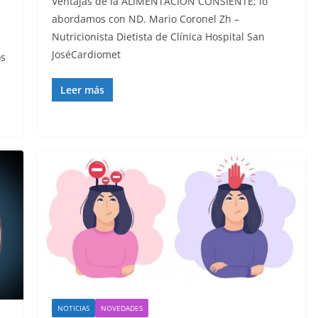
Ventajas de la ALIMENTACIÓN CONSIENTE; lo
abordamos con ND. Mario Coronel Zh –
Nutricionista Dietista de Clínica Hospital San
JoséCardiomet
os
Leer más
NOTICIAS
NOVEDADES