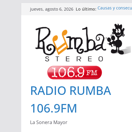
Saltar
Lo último:
Causas y consecu
jueves, agosto 6, 2026
al
con ND. Mario Cor
Hospital San Jos
contenido
Invitación a Ren
Importancia de 
Cuidado de la pie
Cómo influyen los
RADIO RUMBA
106.9FM
La Sonera Mayor