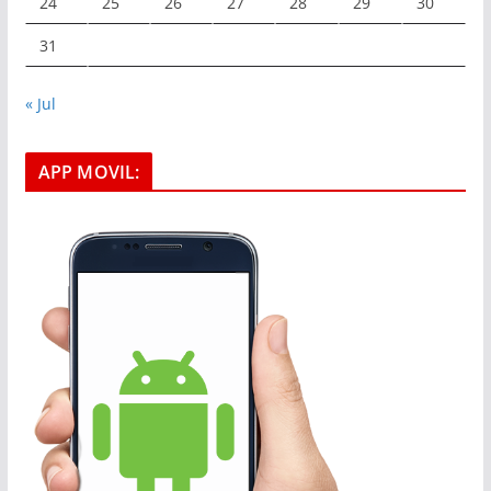
24
25
26
27
28
29
30
31
« Jul
APP MOVIL: